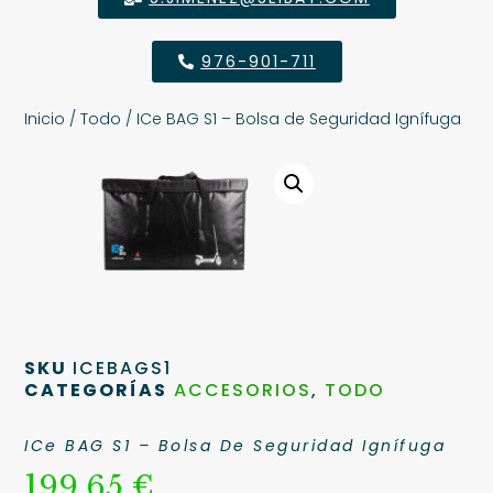
976-901-711
Inicio
/
Todo
/ ICe BAG S1 – Bolsa de Seguridad Ignífuga
SKU
ICEBAGS1
CATEGORÍAS
ACCESORIOS
,
TODO
ICe BAG S1 – Bolsa De Seguridad Ignífuga
199,65
€