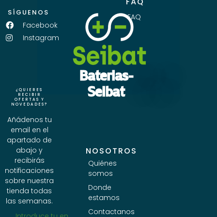
FAQ
SÍGUENOS
FAQ
Facebook
Instagram
Baterias-
Seibat
¿QUIERES
RECIBIR
OFERTAS Y
NOVEDADES?
Añádenos tu
email en el
apartado de
abajo y
NOSOTROS
recibirás
Quiénes
notificaciones
somos
sobre nuestra
Donde
tienda todas
estamos
las semanas.
Contactanos