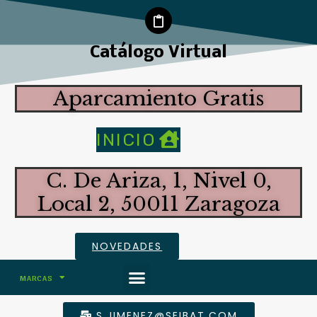
Catálogo Virtual
Aparcamiento Gratis
INICIO
C. De Ariza, 1, Nivel 0,
Local 2, 50011 Zaragoza
NOVEDADES
MARCAS
ALTAS PRESTACIONES
S.JIMENEZ@SEIBAT.COM