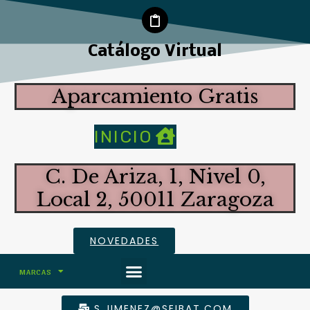
Catálogo Virtual
Aparcamiento Gratis
INICIO
C. De Ariza, 1, Nivel 0,
Local 2, 50011 Zaragoza
NOVEDADES
MARCAS
ALTAS PRESTACIONES
S.JIMENEZ@SEIBAT.COM