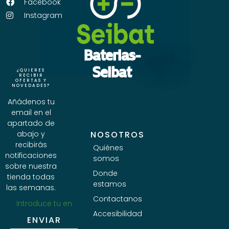
Facebook
Instagram
Baterias-
Seibat
¿QUIERES
RECIBIR
OFERTAS Y
NOVEDADES?
Añádenos tu
email en el
apartado de
abajo y
NOSOTROS
recibirás
Quiénes
notificaciones
somos
sobre nuestra
Donde
tienda todas
estamos
las semanas.
Contactanos
Accesibilidad
ENVIAR