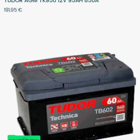
TUDOR AGM TK950 12V 95AH 850A
191,95
€