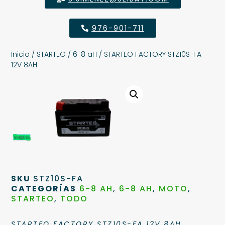
976-901-711
Inicio
/
STARTEO
/
6-8 aH
/ STARTEO FACTORY STZ10S-FA
12V 8AH
SKU
STZ10S-FA
CATEGORÍAS
6-8 AH
,
6-8 AH
,
MOTO
,
STARTEO
,
TODO
STARTEO FACTORY STZ10S-FA 12V 8AH