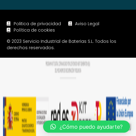
Politica de privacidad
Aviso Legal
Política de cookies
© 2023 Servicio Industrial de Baterias S.L. Todos los
derechos reservados.
¿Cómo puedo ayudarte?