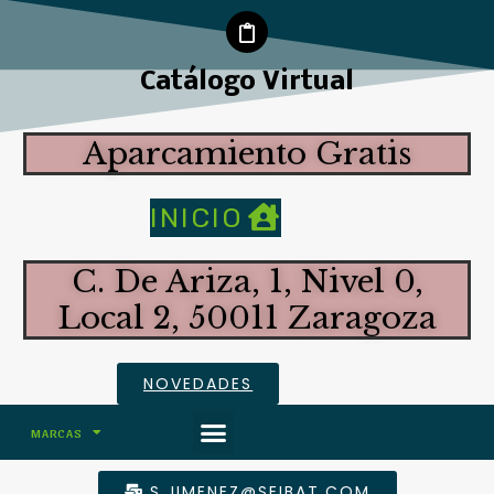
Catálogo Virtual
Aparcamiento Gratis
INICIO
C. De Ariza, 1, Nivel 0,
Local 2, 50011 Zaragoza
NOVEDADES
MARCAS
ALTAS PRESTACIONES
S.JIMENEZ@SEIBAT.COM